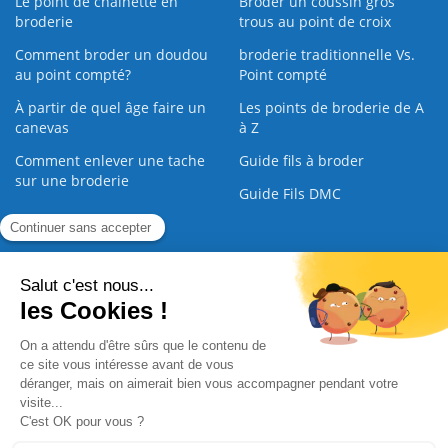
Le point de chaînette en
Broder un coussin gros
broderie
trous au point de croix
Comment broder un doudou
broderie traditionnelle Vs.
au point compté?
Point compté
À partir de quel âge faire un
Les points de broderie de A
canevas
à Z
Comment enlever une tache
Guide fils à broder
sur une broderie
Guide Fils DMC
Guide de la Broderie
Commande Papier
|
Qui sommes nous
|
Nous contacter
|
Paiement sécurisé
|
C.G.V