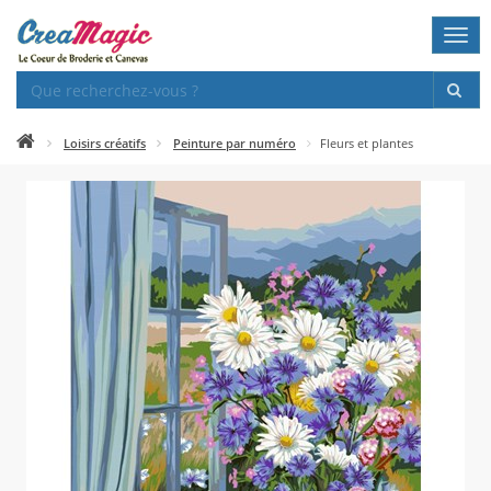
Togg
navi
Loisirs créatifs
Peinture par numéro
Fleurs et plantes