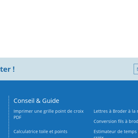
er !
Conseil & Guide
Imprimer une grille point de croix
Lettres à Broder à la
PDF
Conversion fils à bro
Calculatrice toile et points
Estimateur de temps 
croix