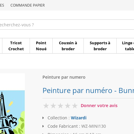
ES
COMMANDE PAPIER
Commande par référen
Tricot
Point
Coussin à
Supports à
Linge 
Crochet
Noué
broder
broder
tabl
Peinture par numero
Peinture par numéro - Bunny
0
Donner votre avis
Collection :
Wizardi
Code Fabricant :
WZ-MINI130