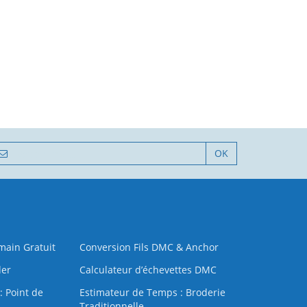
OK
 main Gratuit
Conversion Fils DMC & Anchor
der
Calculateur d’échevettes DMC
: Point de
Estimateur de Temps : Broderie
Traditionnelle