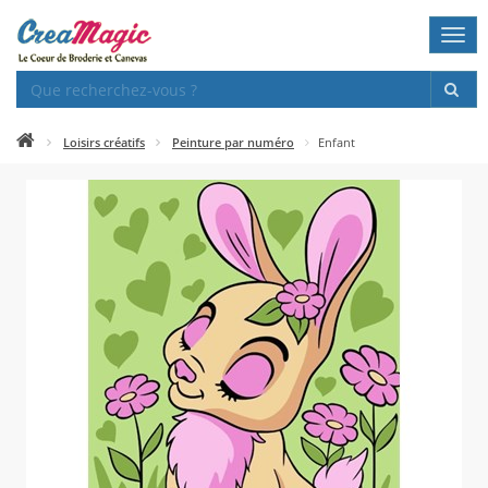
Togg
navi
Loisirs créatifs
Peinture par numéro
Enfant