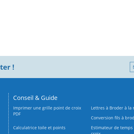
er !
Conseil & Guide
Imprimer une grille point de croix
Lettres à Broder à la
PDF
Conversion fils à bro
Calculatrice toile et points
Estimateur de temps 
croix