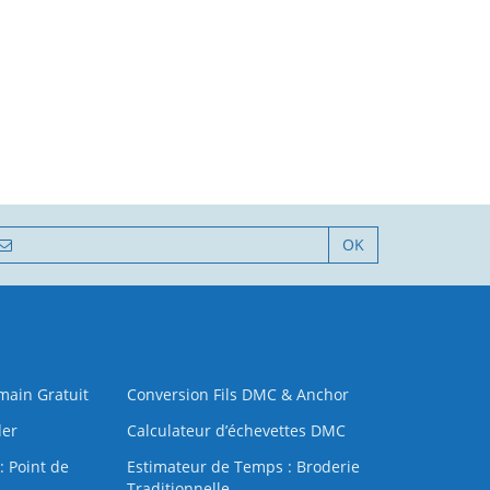
OK
 main Gratuit
Conversion Fils DMC & Anchor
der
Calculateur d’échevettes DMC
: Point de
Estimateur de Temps : Broderie
Traditionnelle