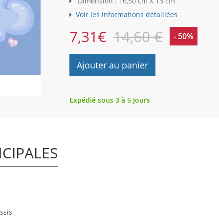
Dimension :
16,50 cm X 13 cm
Voir les informations détaillées
7,31
€
14,60 €
- 50%
Ajouter au panier
Expédié sous 3 à 5 Jours
NCIPALES
ssis