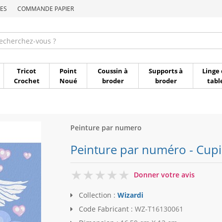
ES
COMMANDE PAPIER
Commande par référen
Tricot
Point
Coussin à
Supports à
Linge 
Crochet
Noué
broder
broder
tabl
Peinture par numero
Peinture par numéro - Cupi
0
Donner votre avis
Collection :
Wizardi
Code Fabricant :
WZ-T16130061