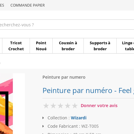
ES
COMMANDE PAPIER
Commande par référen
Tricot
Point
Coussin à
Supports à
Linge 
Crochet
Noué
broder
broder
tabl
e
Peinture par numero
Peinture par numéro - Feel 
0
Donner votre avis
Collection :
Wizardi
Code Fabricant :
WZ-T005