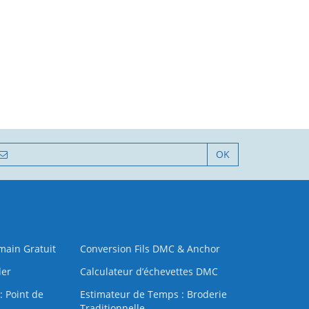
OK
 main Gratuit
Conversion Fils DMC & Anchor
der
Calculateur d’échevettes DMC
: Point de
Estimateur de Temps : Broderie
Traditionnelle