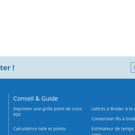
er !
Conseil & Guide
Imprimer une grille point de croix
Lettres à Broder à la
PDF
Conversion fils à bro
Calculatrice toile et points
Estimateur de temps 
croix