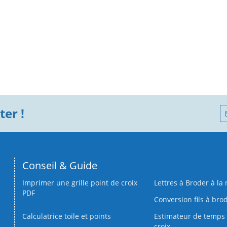
er !
Conseil & Guide
Imprimer une grille point de croix
Lettres à Broder à la
PDF
Conversion fils à bro
Calculatrice toile et points
Estimateur de temps 
croix