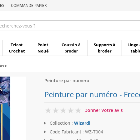
ES
COMMANDE PAPIER
Commande par référen
Tricot
Point
Coussin à
Supports à
Linge 
Crochet
Noué
broder
broder
tabl
Deco
Peinture par numero
Peinture par numéro - Free
0
Donner votre avis
Collection :
Wizardi
Code Fabricant :
WZ-T004