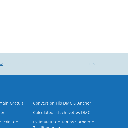
OK
 main Gratuit
Conversion Fils DMC & Anchor
der
Calculateur d’échevettes DMC
: Point de
Estimateur de Temps : Broderie
Traditionnelle