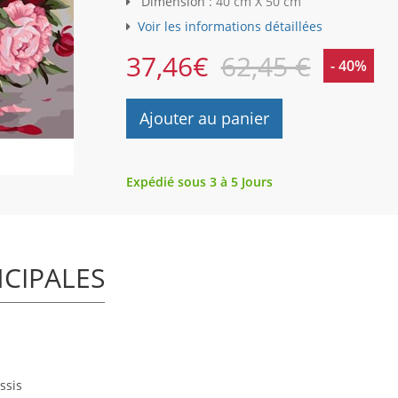
Dimension :
40 cm X 50 cm
Voir les informations détaillées
37,46
€
62,45 €
- 40%
Ajouter au panier
Expédié sous 3 à 5 Jours
NCIPALES
ssis