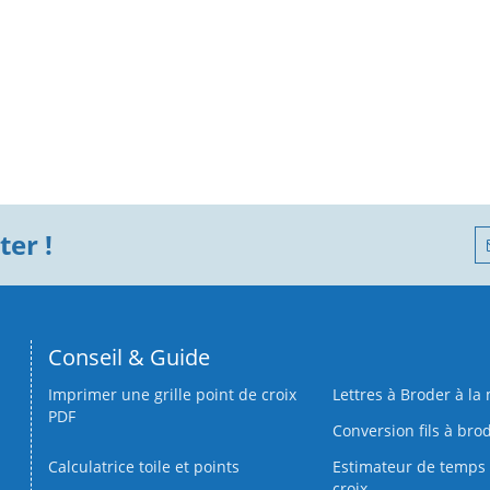
er !
Conseil & Guide
Imprimer une grille point de croix
Lettres à Broder à la
PDF
Conversion fils à bro
Calculatrice toile et points
Estimateur de temps 
croix