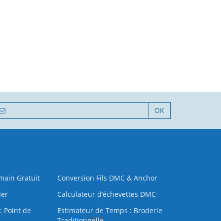
OK
 main Gratuit
Conversion Fils DMC & Anchor
der
Calculateur d’échevettes DMC
: Point de
Estimateur de Temps : Broderie
Traditionnelle