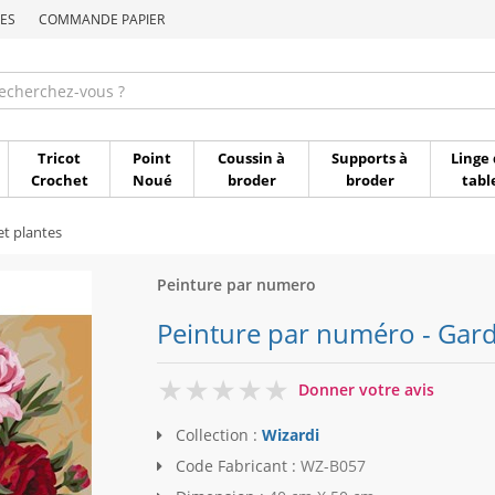
ES
COMMANDE PAPIER
Commande par référen
Tricot
Point
Coussin à
Supports à
Linge 
Crochet
Noué
broder
broder
tabl
et plantes
Peinture par numero
Peinture par numéro - Gard
0
Donner votre avis
Collection :
Wizardi
Code Fabricant :
WZ-B057