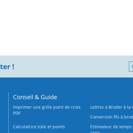
er !
Conseil & Guide
Imprimer une grille point de croix
Lettres à Broder à la
PDF
Conversion fils à bro
Calculatrice toile et points
Estimateur de temps 
croix