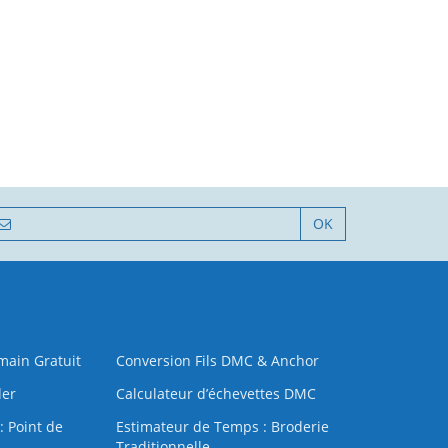
OK
 main Gratuit
Conversion Fils DMC & Anchor
der
Calculateur d’échevettes DMC
: Point de
Estimateur de Temps : Broderie
Traditionnelle