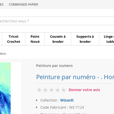
ES
COMMANDE PAPIER
Commande par référen
Tricot
Point
Coussin à
Supports à
Linge 
Crochet
Noué
broder
broder
tabl
Deco
Peinture par numero
Peinture par numéro - . Hor
0
Donner votre avis
Collection :
Wizardi
Code Fabricant :
WZ-T124