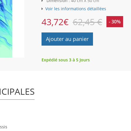
Dimension :
40 cm X 50 cm
Voir les informations détaillées
43,72
€
62,45 €
- 30%
Ajouter au panier
Expédié sous 3 à 5 Jours
NCIPALES
ssis