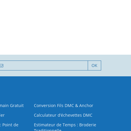
OK
 main Gratuit
Conversion Fils DMC & Anchor
der
Calculateur d’échevettes DMC
: Point de
Estimateur de Temps : Broderie
Traditionnelle