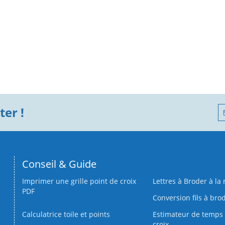
er !
Conseil & Guide
Imprimer une grille point de croix
Lettres à Broder à la
PDF
Conversion fils à bro
Calculatrice toile et points
Estimateur de temps 
croix