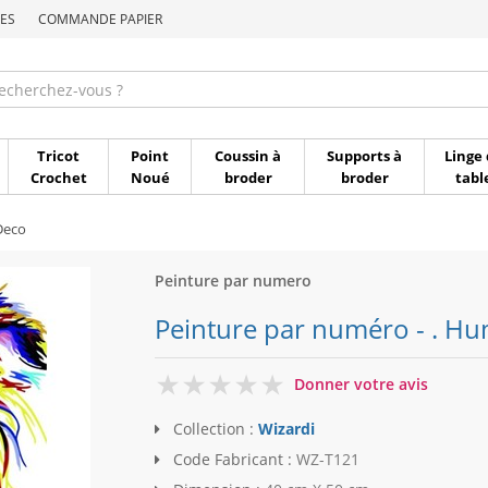
ES
COMMANDE PAPIER
Commande par référen
Tricot
Point
Coussin à
Supports à
Linge 
Crochet
Noué
broder
broder
tabl
Deco
Peinture par numero
Peinture par numéro - . Hu
0
Donner votre avis
Collection :
Wizardi
Code Fabricant :
WZ-T121