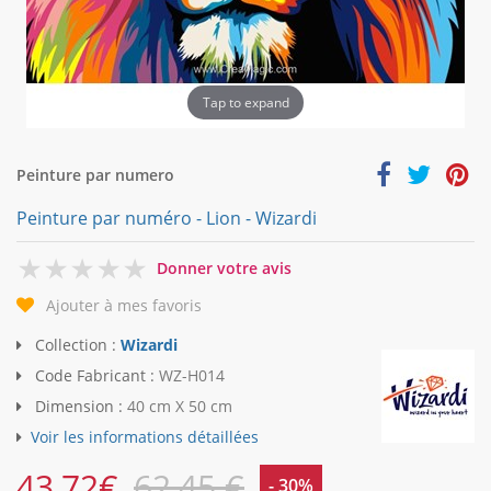
Tap to expand
Peinture par numero
Peinture par numéro - Lion - Wizardi
0
Donner votre avis
Ajouter à mes favoris
Collection :
Wizardi
Code Fabricant :
WZ-H014
Dimension :
40 cm X 50 cm
Voir les informations détaillées
43,72
€
62,45 €
- 30%