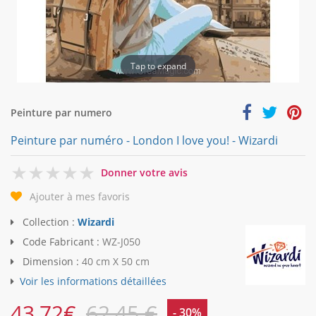
Tap to expand
Peinture par numero
Peinture par numéro - London I love you! - Wizardi
0
Donner votre avis
Ajouter à mes favoris
Collection :
Wizardi
Code Fabricant :
WZ-J050
Dimension :
40 cm X 50 cm
Voir les informations détaillées
43,72
€
62,45 €
- 30%