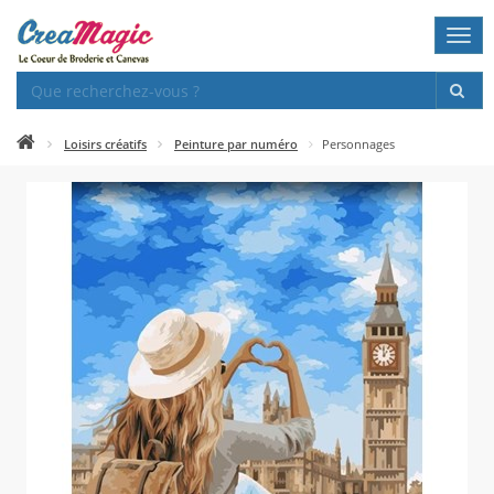
Togg
navi
Loisirs créatifs
Peinture par numéro
Personnages