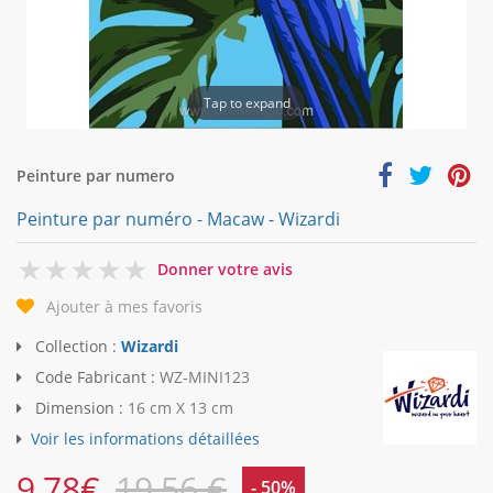
Tap to expand
Peinture par numero
Peinture par numéro - Macaw - Wizardi
0
Donner votre avis
Ajouter à mes favoris
Collection :
Wizardi
Code Fabricant :
WZ-MINI123
Dimension :
16 cm X 13 cm
Voir les informations détaillées
9,78
€
19,56 €
- 50%