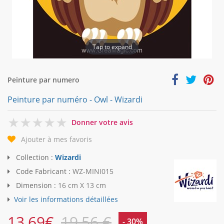
Tap to expand
Peinture par numero
Peinture par numéro - Owl - Wizardi
0
Donner votre avis
Ajouter à mes favoris
Collection :
Wizardi
Code Fabricant :
WZ-MINI015
Dimension :
16 cm X 13 cm
Voir les informations détaillées
13,69
€
19,56 €
- 30%