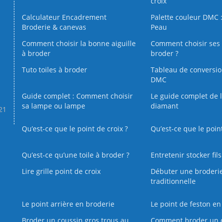
croix
Calculateur Encadrement
Palette couleur DMC :
Broderie & canevas
Peau
Comment choisir la bonne aiguille
Comment choisir ses 
à broder
broder ?
Tuto toiles à broder
Tableau de conversi
DMC
Guide complet : Comment choisir
Le guide complet de 
sa lampe ou lampe
diamant
.21
Qu’est-ce que le point de croix ?
Qu’est-ce que le poin
Qu’est‑ce qu’une toile à broder ?
Entretenir stocker fil
Lire grille point de croix
Débuter une broderi
traditionnelle
Le point arrière en broderie
Le point de feston en
Broder un coussin gros trous au
Comment broder un 