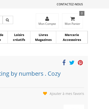
CONTACTEZ-NOUS
0
ce
Mon Compte
Mon Panier
de
Loisirs
Livres
Mercerie
e
créatifs
Magazines
Accessoires
ting by numbers . Cozy
Ajouter à mes favoris