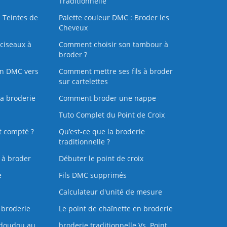
Traditionnelle
 Teintes de
Palette couleur DMC : Broder les
Cheveux
ciseaux à
Comment choisir son tambour à
broder ?
on DMC vers
Comment mettre ses fils à broder
sur cartelettes
la broderie
Comment broder une nappe
Tuto Complet du Point de Croix
t compté ?
Qu’est-ce que la broderie
traditionnelle ?
s à broder
Débuter le point de croix
e
Fils DMC supprimés
Calculateur d'unité de mesure
 broderie
Le point de chaînette en broderie
doudou au
broderie traditionnelle Vs. Point