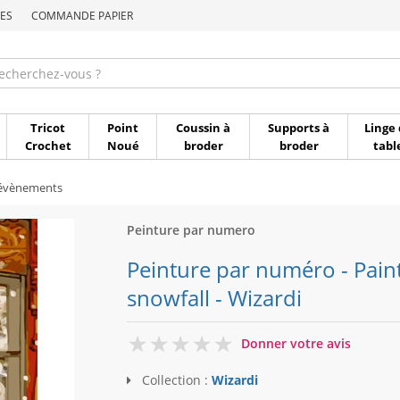
ES
COMMANDE PAPIER
Commande par référen
Tricot
Point
Coussin à
Supports à
Linge 
Crochet
Noué
broder
broder
tabl
 évènements
Peinture par numero
Peinture par numéro - Pain
snowfall - Wizardi
0
Donner votre avis
Collection :
Wizardi