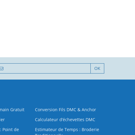
OK
 main Gratuit
Conversion Fils DMC & Anchor
der
Calculateur d’échevettes DMC
: Point de
Estimateur de Temps : Broderie