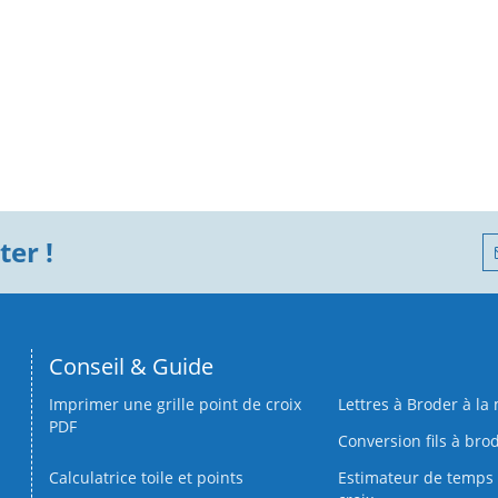
er !
Conseil & Guide
Imprimer une grille point de croix
Lettres à Broder à la
PDF
Conversion fils à bro
Calculatrice toile et points
Estimateur de temps 