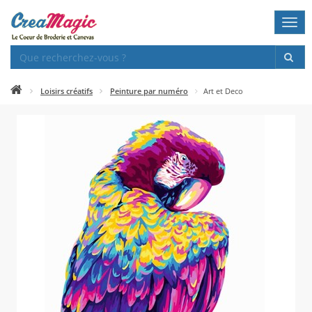
Togg
navi
Loisirs créatifs
Peinture par numéro
Art et Deco