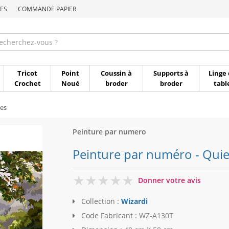
ES
COMMANDE PAPIER
Commande par référen
Tricot
Point
Coussin à
Supports à
Linge 
Crochet
Noué
broder
broder
tabl
es
Peinture par numero
Peinture par numéro - Quie
0
Donner votre avis
Collection :
Wizardi
Code Fabricant :
WZ-A130T