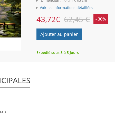
Dimension :
40 cm X 50 cm
Voir les informations détaillées
43,72
€
62,45 €
- 30%
Ajouter au panier
Expédié sous 3 à 5 Jours
NCIPALES
ssis