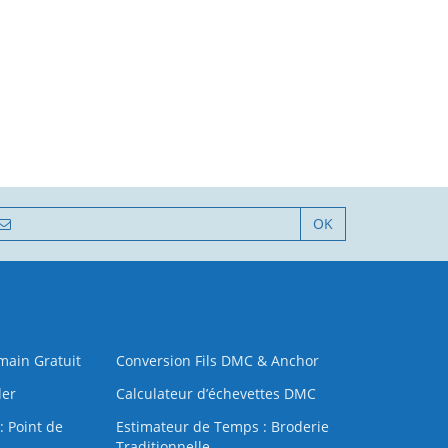
OK
 main Gratuit
Conversion Fils DMC & Anchor
der
Calculateur d’échevettes DMC
: Point de
Estimateur de Temps : Broderie
Traditionnelle