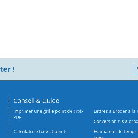
er !
Conseil & Guide
Imprimer une grille point de croix
Lettres à Broder à la
PDF
Conversion fils à bro
Calculatrice toile et points
Estimateur de temps 
croix