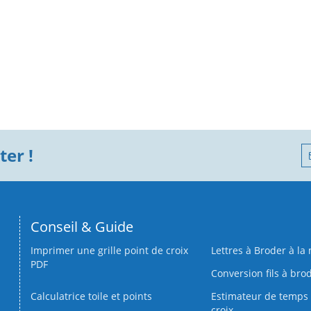
er !
Conseil & Guide
Imprimer une grille point de croix
Lettres à Broder à la
PDF
Conversion fils à bro
Calculatrice toile et points
Estimateur de temps 
croix