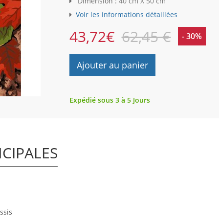
Dimension :
40 cm X 50 cm
Voir les informations détaillées
43,72
€
62,45 €
- 30%
Ajouter au panier
Expédié sous 3 à 5 Jours
NCIPALES
ssis