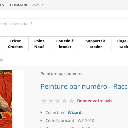
ES
COMMANDE PAPIER
Commande par référen
Tricot
Point
Coussin à
Supports à
Linge 
Crochet
Noué
broder
broder
tabl
ux
Peinture par numero
Peinture par numéro - Racc
0
Donner votre avis
Collection :
Wizardi
Code Fabricant :
WZ-S010