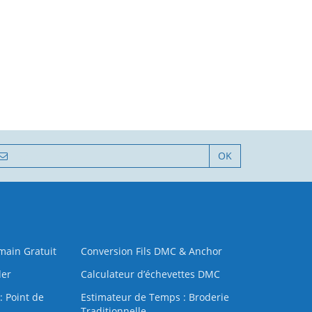
OK
 main Gratuit
Conversion Fils DMC & Anchor
der
Calculateur d’échevettes DMC
: Point de
Estimateur de Temps : Broderie
Traditionnelle