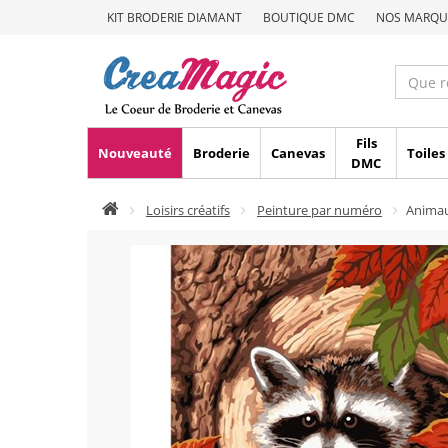
KIT BRODERIE DIAMANT
BOUTIQUE DMC
NOS MARQU
Fils
Nouveauté
Broderie
Canevas
Toiles
DMC
Loisirs créatifs
Peinture par numéro
Anima