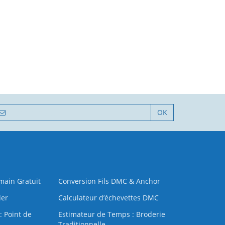
OK
 main Gratuit
Conversion Fils DMC & Anchor
der
Calculateur d’échevettes DMC
: Point de
Estimateur de Temps : Broderie
Traditionnelle