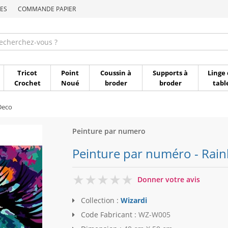
ES
COMMANDE PAPIER
Commande par référen
Tricot
Point
Coussin à
Supports à
Linge 
Crochet
Noué
broder
broder
tabl
Deco
Peinture par numero
Peinture par numéro - Rain
0
Donner votre avis
Collection :
Wizardi
Code Fabricant :
WZ-W005