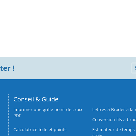
er !
Conseil & Guide
Imprimer une grille point de croix
Lettres à Broder à la
PDF
Conversion fils à bro
Calculatrice toile et points
Estimateur de temps 
croix