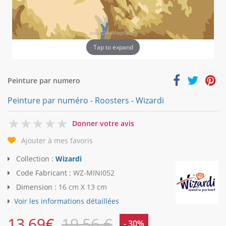
Tap to expand
Peinture par numero
Peinture par numéro - Roosters - Wizardi
0
Donner votre avis
Ajouter à mes favoris
Collection :
Wizardi
Code Fabricant :
WZ-MINI052
Dimension :
16 cm X 13 cm
Voir les informations détaillées
13,69
€
19,56 €
- 30%