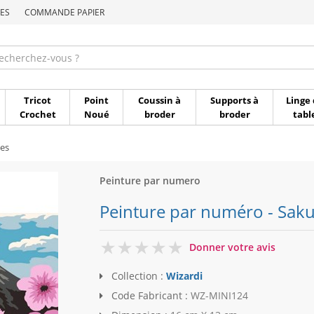
ES
COMMANDE PAPIER
Commande par référen
Tricot
Point
Coussin à
Supports à
Linge 
Crochet
Noué
broder
broder
tabl
es
Peinture par numero
Peinture par numéro - Saku
0
Donner votre avis
Collection :
Wizardi
Code Fabricant :
WZ-MINI124