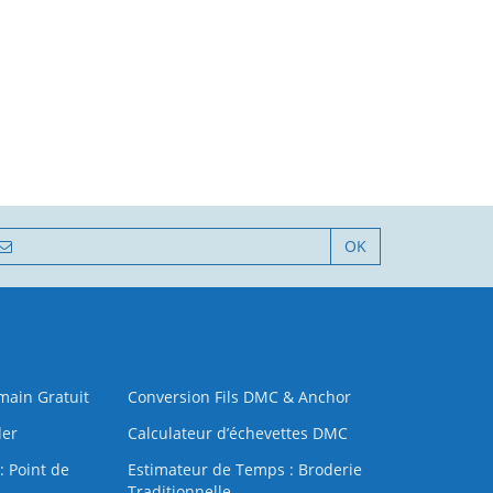
OK
 main Gratuit
Conversion Fils DMC & Anchor
der
Calculateur d’échevettes DMC
: Point de
Estimateur de Temps : Broderie
Traditionnelle