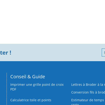
er !
Conseil & Guide
Imprimer une grille point de croix
Lettres à Broder à la
PDF
Conversion fils à bro
Calculatrice toile et points
Estimateur de temps 
croix