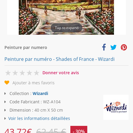
Tap to expand
Peinture par numero
Peinture par numéro - Shades of France - Wizardi
0
Donner votre avis
Ajouter à mes favoris
Collection :
Wizardi
Code Fabricant :
WZ-A104
Dimension :
40 cm X 50 cm
Voir les informations détaillées
43,72
€
62,45 €
- 30%