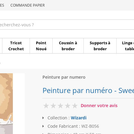
ES
COMMANDE PAPIER
Commande par référen
Tricot
Point
Coussin à
Supports à
Linge 
Crochet
Noué
broder
broder
tabl
e
Peinture par numero
Peinture par numéro - Swee
0
Donner votre avis
Collection :
Wizardi
Code Fabricant :
WZ-B056