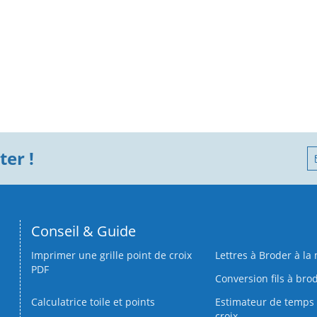
er !
Conseil & Guide
Imprimer une grille point de croix
Lettres à Broder à la
PDF
Conversion fils à bro
Calculatrice toile et points
Estimateur de temps 
croix