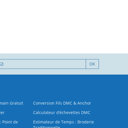
OK
 main Gratuit
Conversion Fils DMC & Anchor
der
Calculateur d’échevettes DMC
: Point de
Estimateur de Temps : Broderie
Traditionnelle