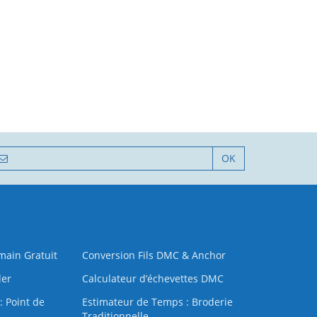
OK
 main Gratuit
Conversion Fils DMC & Anchor
der
Calculateur d’échevettes DMC
: Point de
Estimateur de Temps : Broderie
Traditionnelle