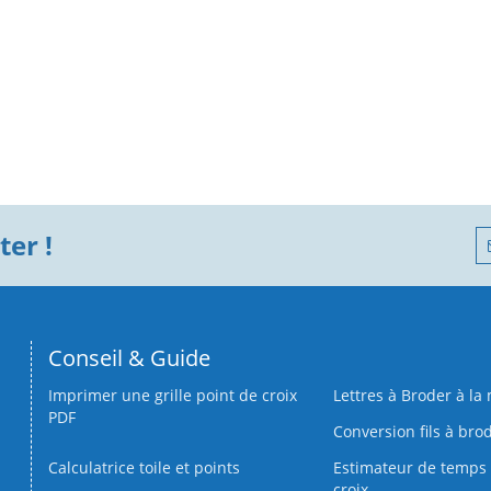
er !
Conseil & Guide
Imprimer une grille point de croix
Lettres à Broder à la
PDF
Conversion fils à bro
Calculatrice toile et points
Estimateur de temps 
croix