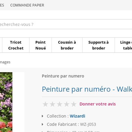
ES
COMMANDE PAPIER
Commande par référen
Tricot
Point
Coussin à
Supports à
Linge 
Crochet
Noué
broder
broder
tabl
nages
Peinture par numero
Peinture par numéro - Walk 
0
Donner votre avis
Collection :
Wizardi
Code Fabricant :
WZ-J053