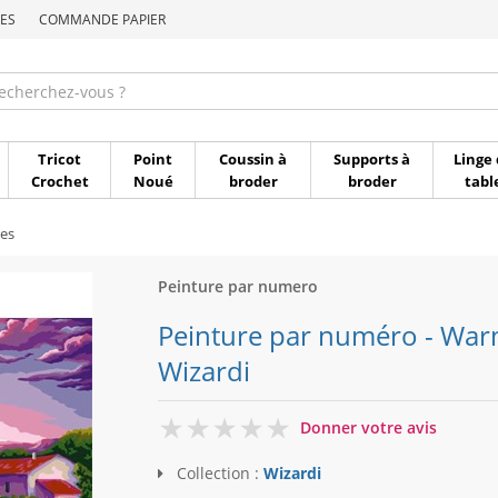
ES
COMMANDE PAPIER
Commande par référen
Tricot
Point
Coussin à
Supports à
Linge 
Crochet
Noué
broder
broder
tabl
es
Peinture par numero
Peinture par numéro - Warm
Wizardi
0
Donner votre avis
Collection :
Wizardi