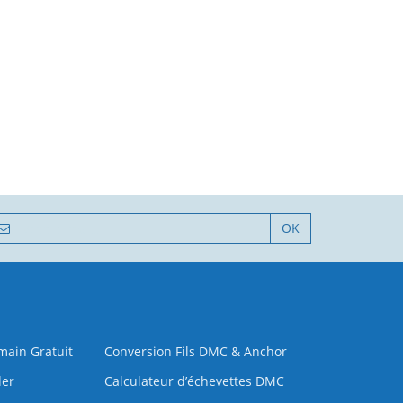
OK
 main Gratuit
Conversion Fils DMC & Anchor
der
Calculateur d’échevettes DMC