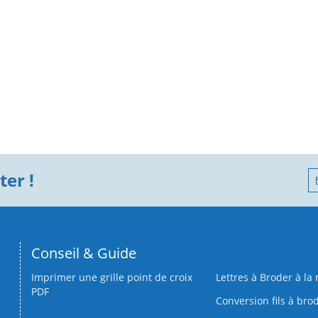
er !
Conseil & Guide
Imprimer une grille point de croix
Lettres à Broder à la
PDF
Conversion fils à bro