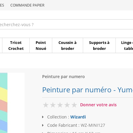
ES
COMMANDE PAPIER
Commande par référen
Tricot
Point
Coussin à
Supports à
Linge 
Crochet
Noué
broder
broder
tabl
Peinture par numero
Peinture par numéro - Yum
0
Donner votre avis
Collection :
Wizardi
Code Fabricant :
WZ-MINI127