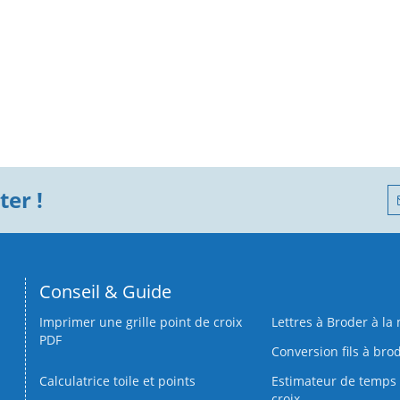
er !
Conseil & Guide
Imprimer une grille point de croix
Lettres à Broder à la
PDF
Conversion fils à bro
Calculatrice toile et points
Estimateur de temps 
croix