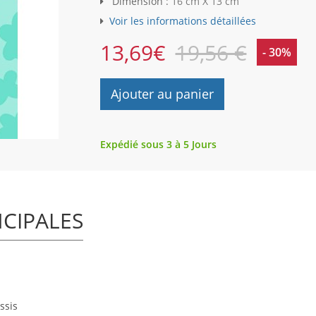
Dimension :
16 cm X 13 cm
Voir les informations détaillées
13,69
€
19,56 €
- 30%
Ajouter au panier
Expédié sous 3 à 5 Jours
NCIPALES
ssis