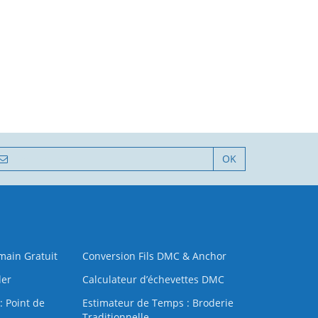
OK
 main Gratuit
Conversion Fils DMC & Anchor
der
Calculateur d’échevettes DMC
: Point de
Estimateur de Temps : Broderie
Traditionnelle