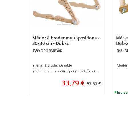
Métier à broder multi-positions -
Métie
30x30 cm - Dubko
Dubk
DBK-RMP30K
D
métier à broder de table
Métier
métier en bois naturel pour broderie et canevas
33,79
€
67.57 €