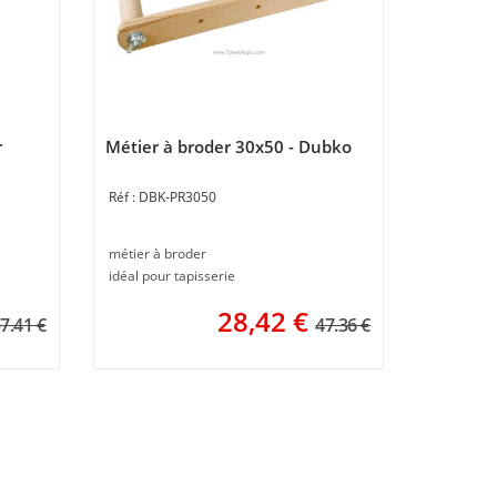
r
Métier à broder 30x50 - Dubko
DBK-PR3050
métier à broder
idéal pour tapisserie
28,42
€
7.41 €
47.36 €