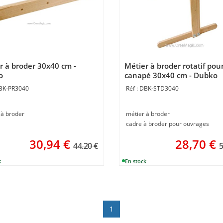
r à broder 30x40 cm -
Métier à broder rotatif pou
o
canapé 30x40 cm - Dubko
BK-PR3040
DBK-STD3040
 à broder
métier à broder
cadre à broder pour ouvrages
30,94
€
28,70
€
44.20 €
5
1