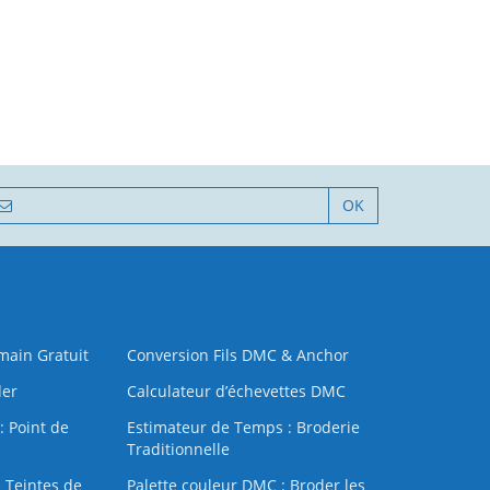
OK
 main Gratuit
Conversion Fils DMC & Anchor
der
Calculateur d’échevettes DMC
: Point de
Estimateur de Temps : Broderie
Traditionnelle
 Teintes de
Palette couleur DMC : Broder les