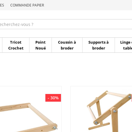
ES
COMMANDE PAPIER
Commande par référen
Tricot
Point
Coussin à
Supports à
Linge 
Crochet
Noué
broder
broder
tabl
- 30%