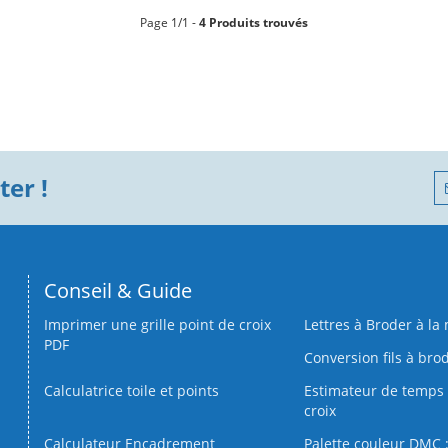
Page 1/1 -
4 Produits trouvés
er !
Conseil & Guide
Imprimer une grille point de croix
Lettres à Broder à la
PDF
Conversion fils à bro
Calculatrice toile et points
Estimateur de temps 
croix
Calculateur Encadrement
Palette couleur DMC :