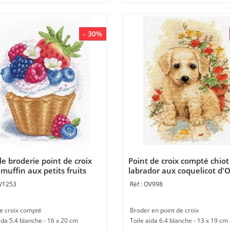
- 30%
e broderie point de croix
Point de croix compté chiot
muffin aux petits fruits
labrador aux coquelicot d'
V1253
OV998
de croix compté
Broder en point de croix
ida 5.4 blanche - 16 x 20 cm
Toile aida 6.4 blanche - 13 x 19 cm