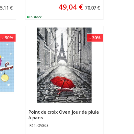
49,04
€
5.11 €
70.07 €
- 30%
- 30%
Point de croix Oven jour de pluie
à paris
OV868