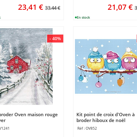
23,41
€
21,07
€
33.44 €
3
- 40%
 broder Oven maison rouge
Kit point de croix d'Oven à
ver
broder hiboux de noël
V1241
OV852