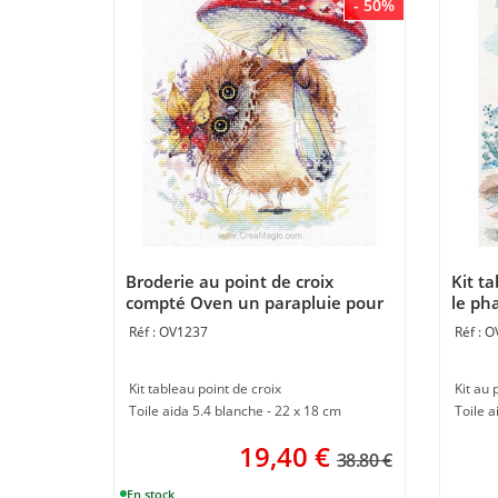
- 50%
Broderie au point de croix
Kit t
compté Oven un parapluie pour
le pha
une chouette
OV1237
O
Kit tableau point de croix
Kit au 
Toile aida 5.4 blanche - 22 x 18 cm
Toile a
19,40
€
38.80 €