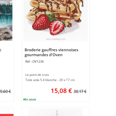
c
Broderie gauffres viennoises
gourmandes d'Oven
OV1236
Le point de croix
Toile aida 5.4 blanche - 20 x 17 cm
15,08
€
9.60 €
30.17 €