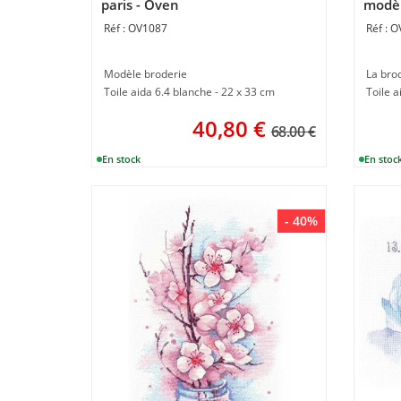
paris - Oven
modèl
OV1087
O
Modèle broderie
La bro
Toile aida 6.4 blanche - 22 x 33 cm
Toile a
40,80
€
68.00 €
- 40%