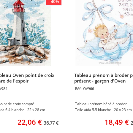
- 40%
ableau Oven point de croix
Tableau prénom à broder p
re de l'espoir
présent - garçon d'Oven
V984
OV966
point de croix compté
Tableau prénom bébé à broder
ida 6.4 blanche - 22 x 28 cm
Toile aida 5.5 blanche - 20 x 23 cm
22,06
€
18,49
€
36.77 €
2