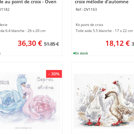
e au point de croix - Oven
croix mélodie d'automne
V1182
OV1163
derie
Kit point de croix
ida 6.4 blanche - 26 x 20 cm
Toile aida 5.5 blanche - 17 x 22 cm
36,30
€
18,12
€
51.85 €
3
- 30%