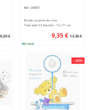
OV857
Broder au point de croix
Toile aida 5.5 blanche - 13 x 11 cm
9,35
€
0.20 €
13.36 €
- 40%