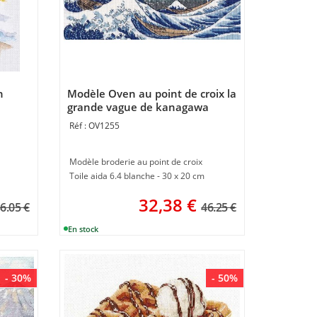
n
Modèle Oven au point de croix la
grande vague de kanagawa
OV1255
Modèle broderie au point de croix
Toile aida 6.4 blanche - 30 x 20 cm
32,38
€
6.05 €
46.25 €
- 30%
- 50%