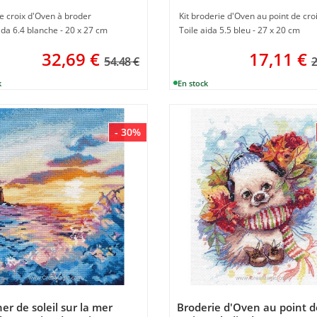
e croix d'Oven à broder
Kit broderie d'Oven au point de cro
ida 6.4 blanche - 20 x 27 cm
Toile aida 5.5 bleu - 27 x 20 cm
32,69
€
17,11
€
54.48 €
2
- 30%
er de soleil sur la mer
Broderie d'Oven au point d