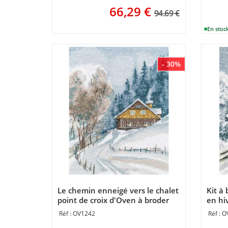
66,29
€
94.69 €
- 30%
Le chemin enneigé vers le chalet
Kit à
point de croix d'Oven à broder
en hi
OV1242
O