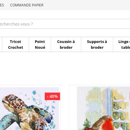
ES
COMMANDE PAPIER
Commande par référen
Tricot
Point
Coussin à
Supports à
Linge 
Crochet
Noué
broder
broder
tabl
- 40%