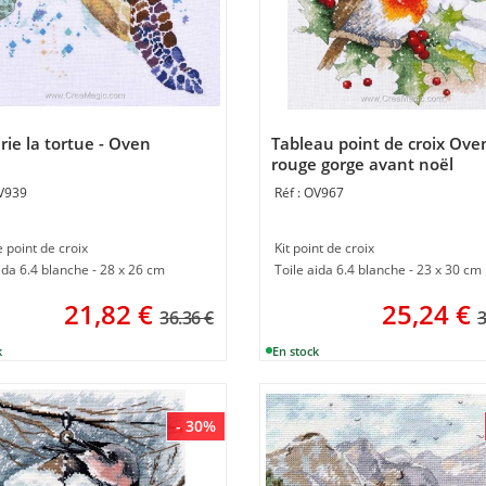
rie la tortue - Oven
Tableau point de croix Ove
rouge gorge avant noël
V939
OV967
 point de croix
Kit point de croix
ida 6.4 blanche - 28 x 26 cm
Toile aida 6.4 blanche - 23 x 30 cm
21,82
€
25,24
€
36.36 €
3
- 30%