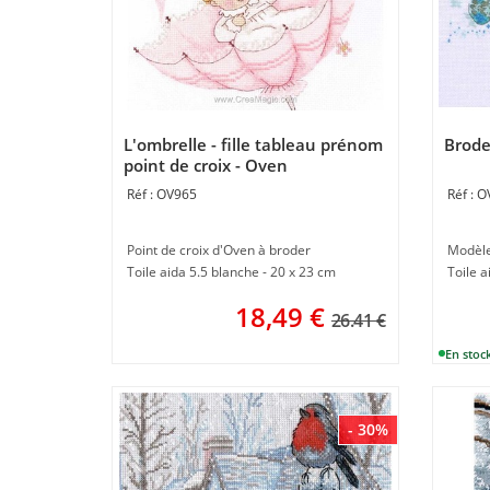
L'ombrelle - fille tableau prénom
Brode
point de croix - Oven
OV965
O
Point de croix d'Oven à broder
Modèle
Toile aida 5.5 blanche - 20 x 23 cm
Toile a
18,49
€
26.41 €
- 30%