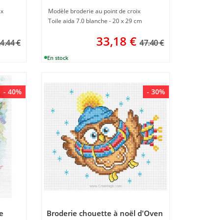
ix
Modèle broderie au point de croix
Toile aida 7.0 blanche - 20 x 29 cm
33,18
€
4.44 €
47.40 €
- 40%
- 30%
e
Broderie chouette à noël d'Oven