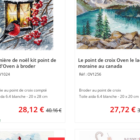
mière de noël kit point de
Le point de croix Oven le la
 d'Oven à broder
moraine au canada
V1024
OV1256
ie au point de croix compté
Broder au point de croix
ida 6.4 blanche - 20 x 28 cm
Toile aida 6.4 blanche - 20 x 20 cm
28,12
€
27,72
€
40.16 €
3