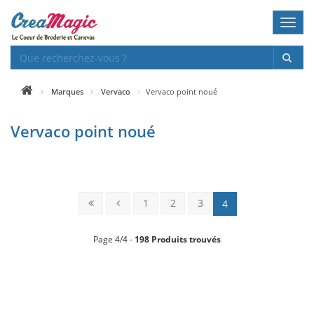
Toggl
navig
Marques
Vervaco
Vervaco point noué
Vervaco point noué
1
2
3
4
Page 4/4 -
198 Produits trouvés