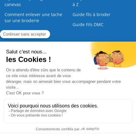
canevas
à Z
Comment enlever une tache
Guide fils à broder
sur une broderie
Guide Fils DMC
Guide de la Broderie
Commande Papier
|
Qui sommes nous
|
Nous contacter
|
Paiement sécurisé
|
C.G.V
2008 - 2026 © CreaMagic. ALL Rights Reserved.