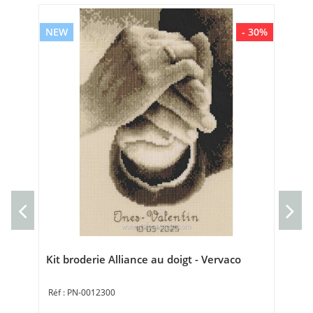
NEW
- 30%
NE
Set
Ve
Set
35 
Kit broderie Alliance au doigt - Vervaco
PN-0012300