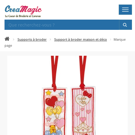
Togg
navi
Supports à broder
Support à broder maison et déco
Marque
page