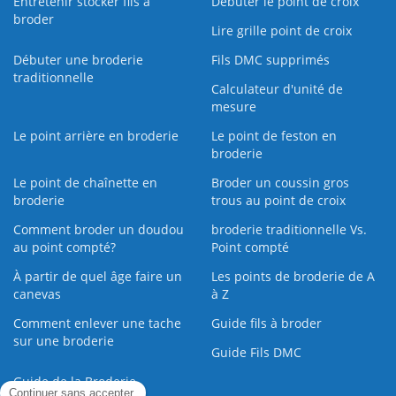
Entretenir stocker fils à
Débuter le point de croix
broder
Lire grille point de croix
Débuter une broderie
Fils DMC supprimés
traditionnelle
Calculateur d'unité de
mesure
Le point arrière en broderie
Le point de feston en
broderie
Le point de chaînette en
Broder un coussin gros
broderie
trous au point de croix
Comment broder un doudou
broderie traditionnelle Vs.
au point compté?
Point compté
À partir de quel âge faire un
Les points de broderie de A
canevas
à Z
Comment enlever une tache
Guide fils à broder
sur une broderie
Guide Fils DMC
Guide de la Broderie