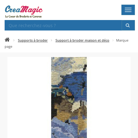
Togg
navi
Supports à broder
Support à broder maison et déco
Marque
page