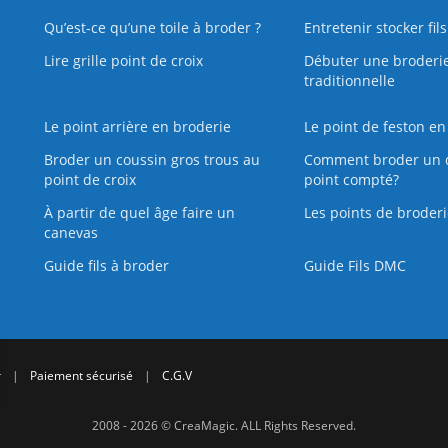
Qu’est‑ce qu’une toile à broder ?
Entretenir stocker fil
Lire grille point de croix
Débuter une broderi
traditionnelle
Le point arrière en broderie
Le point de feston en
Broder un coussin gros trous au
Comment broder un 
point de croix
point compté?
À partir de quel âge faire un
Les points de broderi
canevas
Guide fils à broder
Guide Fils DMC
r
|
Paiement sécurisé
|
C.G.V
2008 - 2026 © CreaMagic. ALL Rights Reserved.