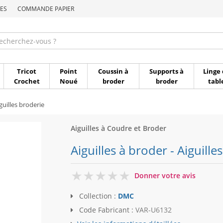
ES
COMMANDE PAPIER
Commande par référen
Tricot
Point
Coussin à
Supports à
Linge 
Crochet
Noué
broder
broder
tabl
guilles broderie
Aiguilles à Coudre et Broder
Aiguilles à broder - Aiguill
0
Donner votre avis
Collection :
DMC
Code Fabricant :
VAR-U6132