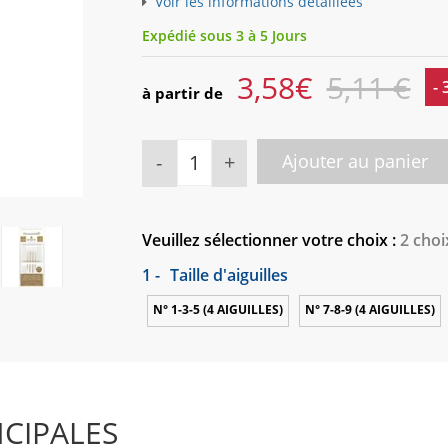
Voir les informations détaillées
Expédié sous 3 à 5 Jours
3,58
€
5,11 €
-
à partir de
-
+
Ajouter au panier
Veuillez sélectionner votre choix :
2 choi
1 -
Taille d'aiguilles
N° 1-3-5 (4 AIGUILLES)
N° 7-8-9 (4 AIGUILLES)
NCIPALES