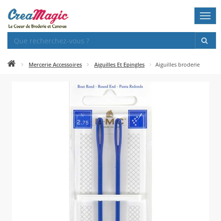
Togg
navi
Mercerie Accessoires
Aiguilles Et Epingles
Aiguilles broderie