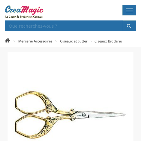
Toggl
navig
Mercerie Accessoires
Ciseaux et cutter
Ciseaux Broderie