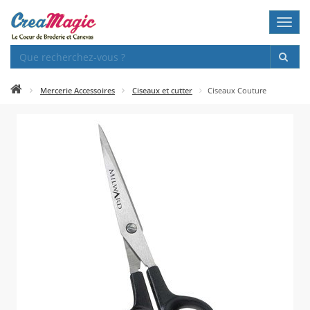
Toggl
navig
Mercerie Accessoires
Ciseaux et cutter
Ciseaux Couture