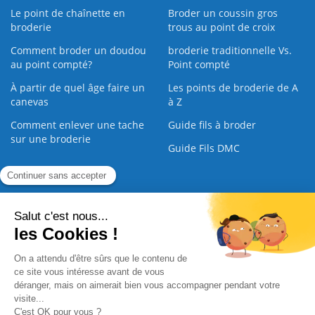
Le point de chaînette en
Broder un coussin gros
broderie
trous au point de croix
Comment broder un doudou
broderie traditionnelle Vs.
au point compté?
Point compté
À partir de quel âge faire un
Les points de broderie de A
canevas
à Z
Comment enlever une tache
Guide fils à broder
sur une broderie
Guide Fils DMC
Guide de la Broderie
Commande Papier
|
Qui sommes nous
|
Nous contacter
|
Paiement sécurisé
|
C.G.V