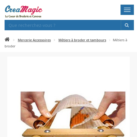
Togg
navi
Mercerie Accessoires
Métiers à broder et tambours
Métiers à
broder