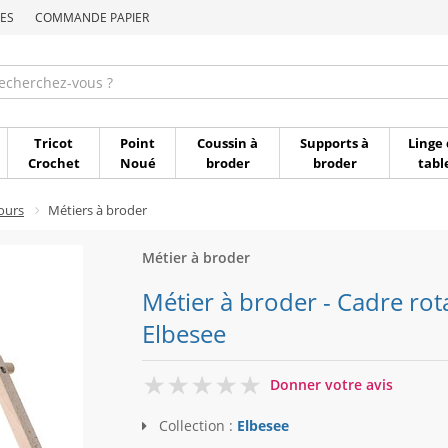
ES
COMMANDE PAPIER
Commande par référen
Tricot
Point
Coussin à
Supports à
Linge 
Crochet
Noué
broder
broder
tabl
ours
Métiers à broder
Métier à broder
Métier à broder - Cadre rota
Elbesee
0
Donner votre avis
Collection :
Elbesee