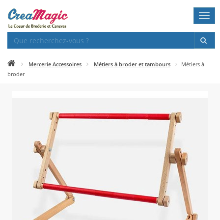
Togg
navi
Mercerie Accessoires
Métiers à broder et tambours
Métiers à
broder