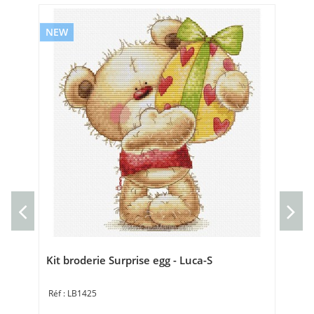
NEW
NE
Kit
Luc
Kit 
9 ×
Kit broderie Surprise egg - Luca-S
LB1425