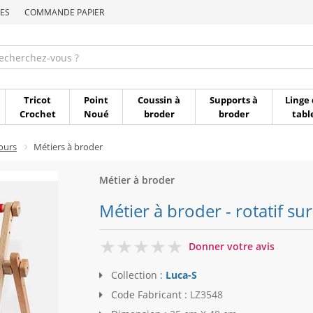
ES
COMMANDE PAPIER
Commande par référen
Tricot
Point
Coussin à
Supports à
Linge 
Crochet
Noué
broder
broder
tabl
ours
Métiers à broder
Métier à broder
Métier à broder - rotatif su
0
Donner votre avis
Collection :
Luca-S
Code Fabricant :
LZ3548