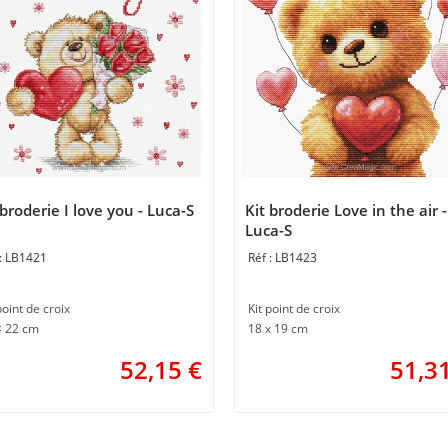
 broderie I love you - Luca-S
Kit broderie Love in the air -
Luca-S
LB1421
LB1423
point de croix
Kit point de croix
× 22 cm
18 x 19 cm
52,15
€
51,3