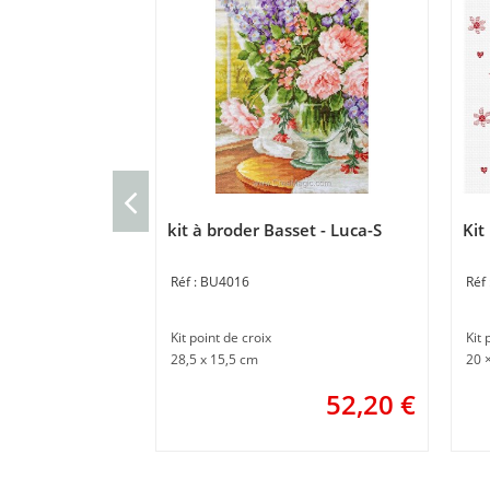
kit à broder Basset - Luca-S
Kit
BU4016
Kit point de croix
Kit 
28,5 x 15,5 cm
20 
52,20
€