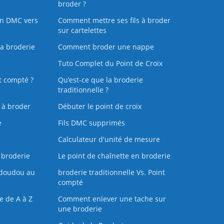
broder ?
on DMC vers
Comment mettre ses fils à broder
sur cartelettes
la broderie
Comment broder une nappe
Tuto Complet du Point de Croix
t compté ?
Qu’est-ce que la broderie
traditionnelle ?
s à broder
Débuter le point de croix
e
Fils DMC supprimés
Calculateur d'unité de mesure
 broderie
Le point de chaînette en broderie
doudou au
broderie traditionnelle Vs. Point
compté
e de A à Z
Comment enlever une tache sur
une broderie