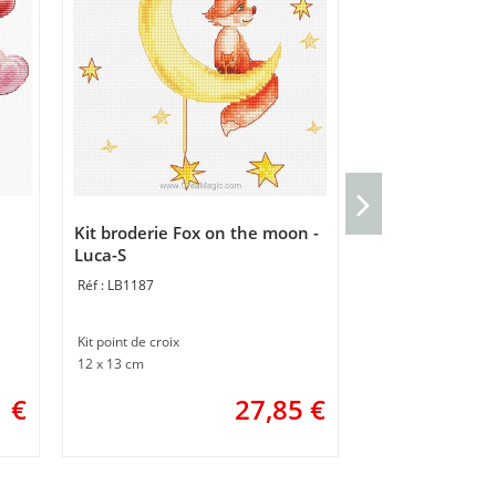
broderie en ki
spendor - Luca
Kit broderie Fox on the moon -
BU5078
Luca-S
LB1187
Kit point de croix
35 x 35 cm
Kit point de croix
12 x 13 cm
3 
ou
1
€
27,85
€