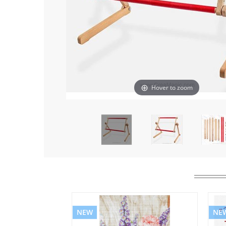
Hover to zoom
NEW
NE