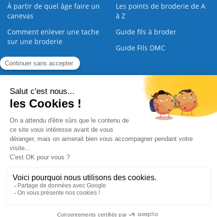
À partir de quel âge faire un
Les points de broderie de A
canevas
à Z
Comment enlever une tache
Guide fils à broder
sur une broderie
Guide Fils DMC
Guide de la Broderie
Commande Papier
|
Qui sommes nous
|
Nous contacter
|
Paiement sécurisé
|
C.G.V
2008 - 2026 © CreaMagic. ALL Rights Reserved.