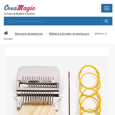
Togg
navi
Mercerie Accessoires
Métiers à broder et tambours
Métiers à
broder