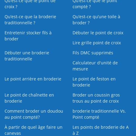
Qu’est-ce que le point de
Qu’est-ce que le point
croix ?
compté ?
Qu’est-ce que la broderie
Qu’est‑ce qu’une toile à
traditionnelle ?
broder ?
Entretenir stocker fils à
Débuter le point de croix
broder
Lire grille point de croix
Débuter une broderie
Fils DMC supprimés
traditionnelle
Calculateur d'unité de
mesure
Le point arrière en broderie
Le point de feston en
broderie
Le point de chaînette en
Broder un coussin gros
broderie
trous au point de croix
Comment broder un doudou
broderie traditionnelle Vs.
au point compté?
Point compté
À partir de quel âge faire un
Les points de broderie de A
canevas
à Z