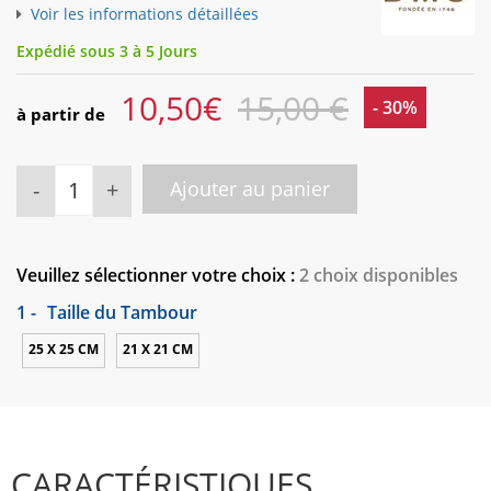
Voir les informations détaillées
Expédié sous 3 à 5 Jours
10,50
€
15,00 €
- 30%
à partir de
-
+
Ajouter au panier
Veuillez sélectionner votre choix :
2 choix disponibles
1 -
Taille du Tambour
25 X 25 CM
21 X 21 CM
CARACTÉRISTIQUES