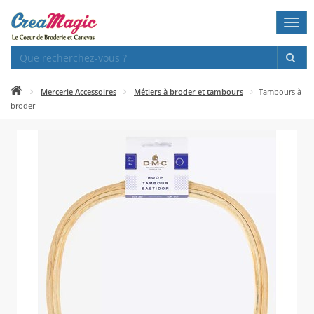
Togg
navi
Mercerie Accessoires
Métiers à broder et tambours
Tambours à
broder