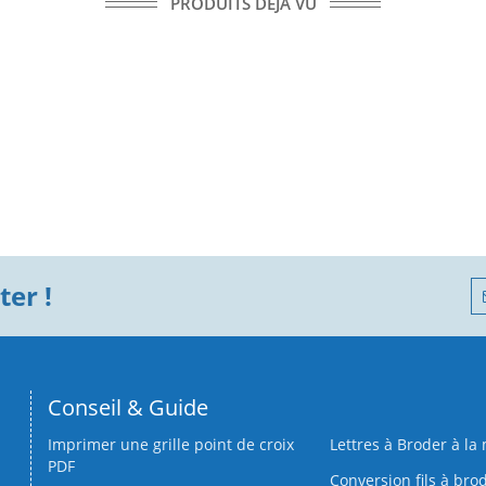
PRODUITS DÉJÀ VU
er !
Conseil & Guide
Imprimer une grille point de croix
Lettres à Broder à la
PDF
Conversion fils à bro