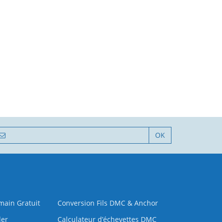
OK
 main Gratuit
Conversion Fils DMC & Anchor
der
Calculateur d’échevettes DMC