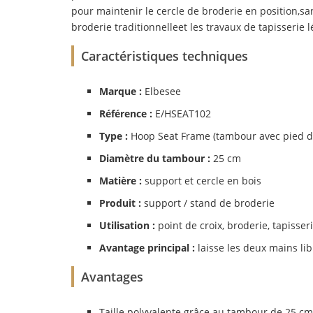
pour maintenir le cercle de broderie en position,san
broderie traditionnelleet les travaux de tapisserie l
Caractéristiques techniques
Marque :
Elbesee
Référence :
E/HSEAT102
Type :
Hoop Seat Frame (tambour avec pied d
Diamètre du tambour :
25 cm
Matière :
support et cercle en bois
Produit :
support / stand de broderie
Utilisation :
point de croix, broderie, tapisser
Avantage principal :
laisse les deux mains lib
Avantages
Taille polyvalente grâce au tambour de 25 cm