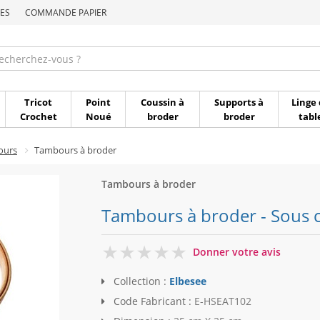
ES
COMMANDE PAPIER
Commande par référen
Tricot
Point
Coussin à
Supports à
Linge 
Crochet
Noué
broder
broder
tabl
ours
Tambours à broder
Tambours à broder
Tambours à broder - Sous cu
0
Donner votre avis
Collection :
Elbesee
Code Fabricant :
E-HSEAT102