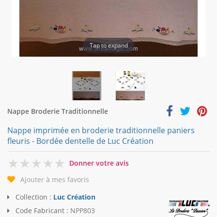
Tap to expand
Nappe Broderie Traditionnelle
Nappe imprimée en broderie traditionnelle paniers
fleuris - Bordée dentelle de Luc Création
0
Donner votre avis
Ajouter à mes favoris
Collection :
Luc Création
Code Fabricant :
NPP803