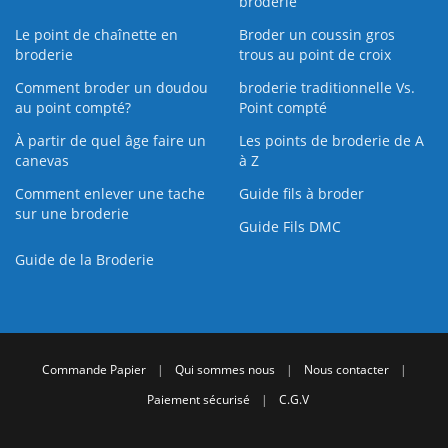
broderie
Le point de chaînette en
Broder un coussin gros
broderie
trous au point de croix
Comment broder un doudou
broderie traditionnelle Vs.
au point compté?
Point compté
À partir de quel âge faire un
Les points de broderie de A
canevas
à Z
Comment enlever une tache
Guide fils à broder
sur une broderie
Guide Fils DMC
Guide de la Broderie
Commande Papier
|
Qui sommes nous
|
Nous contacter
|
Paiement sécurisé
|
C.G.V