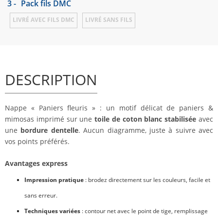
3 -
Pack fils DMC
LIVRÉ AVEC FILS DMC
LIVRÉ SANS FILS
DESCRIPTION
Nappe « Paniers fleuris » : un motif délicat de paniers &
mimosas imprimé sur une
toile de coton blanc stabilisée
avec
une
bordure dentelle
. Aucun diagramme, juste à suivre avec
vos points préférés.
Avantages express
Impression pratique
: brodez directement sur les couleurs, facile et
sans erreur.
Techniques variées
: contour net avec le point de tige, remplissage