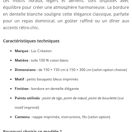
Les motifs floraux, légers et aériens, sont disposés avec
équilibre pour créer une atmosphère harmonieuse. La bordure
en dentelle blanche souligne cette élégance classique, parfaite
pour un repas dominical, un goûter raffiné ou un dîner aux
accents rétro-chic.
Caractéristiques techniques
Marque
: Luc Création
Matière
: toile 100 % coton blanc
Dimensions
: de 150 × 150 cm à 150 × 300 cm (selon option choisie)
Motif
: petits bouquets bleus imprimés
Finition
: bordure en dentelle élégante
Points utilisés
:
point de tige
,
point de nœud
,
point de bouclette
(sur
motif imprimé)
Contenu
: nappe imprimée, instructions, fils (selon option)
Pourquoi choisir ce modèle ?