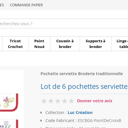
ES
COMMANDE PAPIER
Commande par référen
Tricot
Point
Coussin à
Supports à
Linge 
Crochet
Noué
broder
broder
tabl
Pochette serviette Broderie traditionnelle
Lot de 6 pochettes serviette
0
Donner votre avis
Collection :
Luc Création
Code Fabricant :
ESCBG6-PointDeCroixB