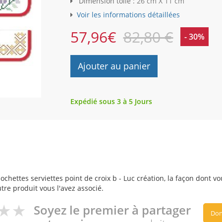
Dimension toile :
26 cm X 11 cm
Voir les informations détaillées
57,96
€
82,80 €
- 30%
Ajouter au panier
Expédié sous 3 à 5 Jours
chettes serviettes point de croix b - Luc création, la façon dont vou
utre produit vous l'avez associé.
Soyez le premier à partager
Don