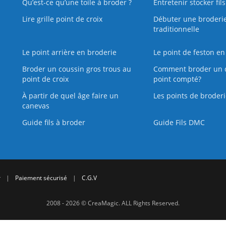
Qu’est‑ce qu’une toile à broder ?
Entretenir stocker fil
Lire grille point de croix
Débuter une broderi
traditionnelle
Le point arrière en broderie
Le point de feston en
Broder un coussin gros trous au
Comment broder un 
point de croix
point compté?
À partir de quel âge faire un
Les points de broderi
canevas
Guide fils à broder
Guide Fils DMC
r
|
Paiement sécurisé
|
C.G.V
2008 - 2026 © CreaMagic. ALL Rights Reserved.