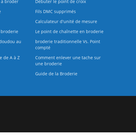
s à broder
Débuter le point de croix
e
Fils DMC supprimés
Calculateur d'unité de mesure
 broderie
Le point de chaînette en broderie
doudou au
broderie traditionnelle Vs. Point
compté
e de A à Z
Comment enlever une tache sur
une broderie
Guide de la Broderie