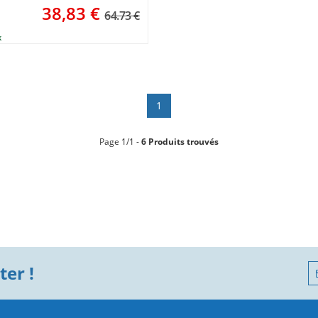
38,83
€
64.73 €
1
Page 1/1 -
6 Produits trouvés
er !