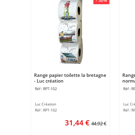
- 30%
Range papier toilette la bretagne
Range 
- Luc création
norma
RPT-102
R
Luc Création
Luc Cr
Réf : RPT-102
Réf : R
31,44
€
44.92 €