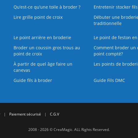
Qu’est‑ce qu’une toile à broder ?
Entretenir stocker fil
Lire grille point de croix
Débuter une broderi
traditionnelle
Le point arrière en broderie
Le point de feston en
Broder un coussin gros trous au
Comment broder un 
point de croix
point compté?
À partir de quel âge faire un
Les points de broderi
canevas
Guide fils à broder
Guide Fils DMC
r
|
Paiement sécurisé
|
C.G.V
2008 - 2026 © CreaMagic. ALL Rights Reserved.