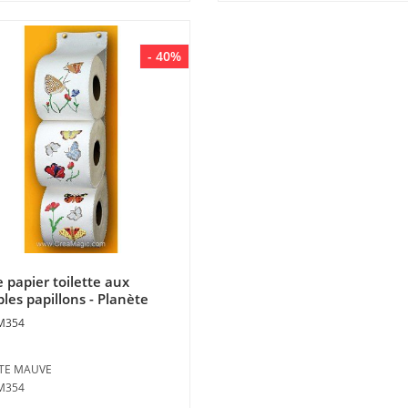
- 40%
 papier toilette aux
les papillons - Planète
e
M354
TE MAUVE
PM354