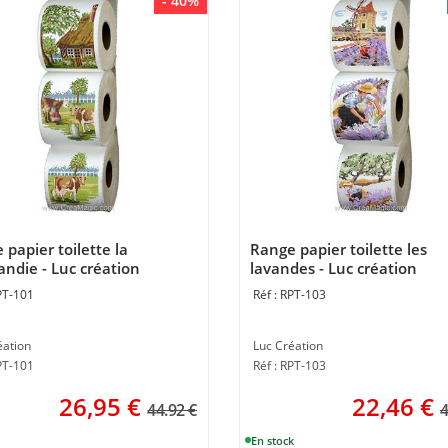
- 40%
papier toilette la
Range papier toilette les
ndie - Luc création
lavandes - Luc création
PT-101
RPT-103
éation
Luc Création
PT-101
Réf : RPT-103
26,95
€
22,46
€
44.92 €
4