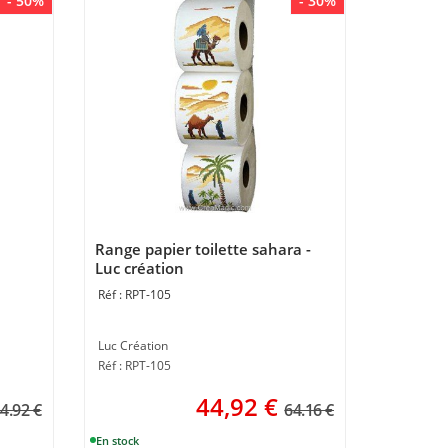
- 50%
- 30%
Range papier toilette sahara -
Luc création
RPT-105
Luc Création
Réf : RPT-105
44,92
€
4.92 €
64.16 €