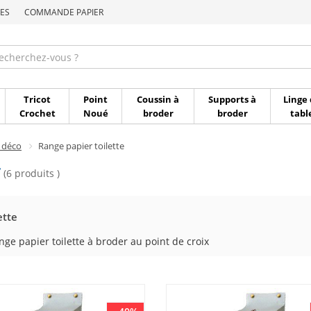
ES
COMMANDE PAPIER
Commande par référen
Tricot
Point
Coussin à
Supports à
Linge 
Crochet
Noué
broder
broder
tabl
 déco
Range papier toilette
r
(6 produits )
ette
e papier toilette à broder au point de croix