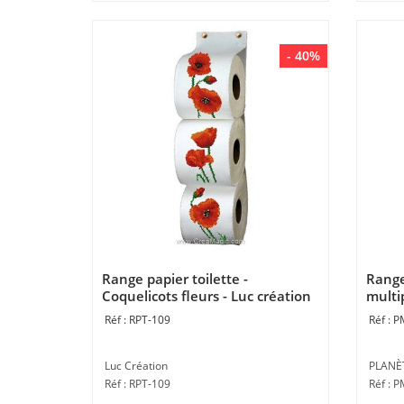
- 40%
Range papier toilette -
Range
Coquelicots fleurs - Luc création
multip
mauv
RPT-109
P
Luc Création
PLANÈ
Réf : RPT-109
Réf : 