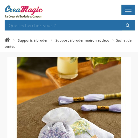
Togg
navi
Supports à broder
Support à broder maison et déco
Sachet de
senteur