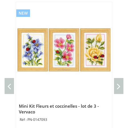
NEW
NE
kit
Che
35 
Mini Kit Fleurs et coccinelles - lot de 3 -
Vervaco
PN-0147093