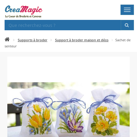
Togg
navi
Supports à broder
Support à broder maison et déco
Sachet de
senteur